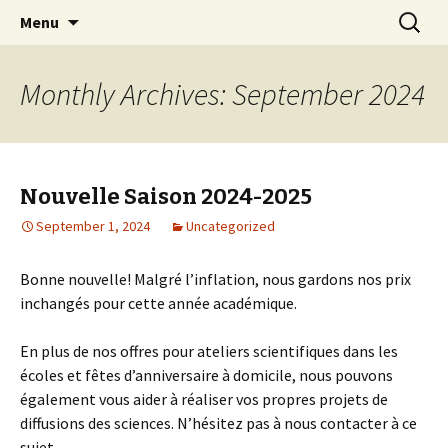
Découvrir, observer, expérimenter, c'est
Skip
Search
Scientastic Chez Vous
Menu
to
for:
fantastique!
content
Monthly Archives: September 2024
Nouvelle Saison 2024-2025
September 1, 2024
Uncategorized
Bonne nouvelle! Malgré l’inflation, nous gardons nos prix
inchangés pour cette année académique.
En plus de nos offres pour ateliers scientifiques dans les
écoles et fêtes d’anniversaire à domicile, nous pouvons
également vous aider à réaliser vos propres projets de
diffusions des sciences. N’hésitez pas à nous contacter à ce
sujet.